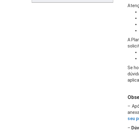
Atenç
A Pla
solic
Se ho
dúvid
aplic
.
Obse
– Apó
anexa
seu 
–
Dúv
.