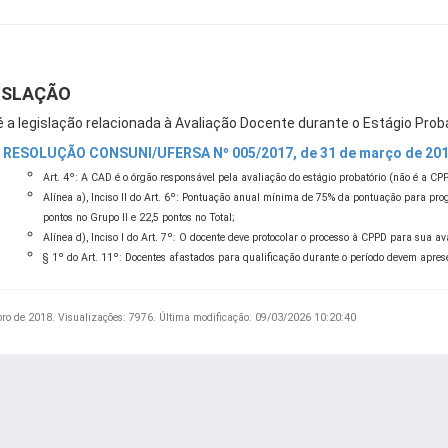
ISLAÇÃO
é a legislação relacionada à Avaliação Docente durante o Estágio Proba
RESOLUÇÃO CONSUNI/UFERSA Nº 005/2017, de 31 de março de 20
Art. 4º: A CAD é o órgão responsável pela avaliação do estágio probatório (não é a CP
Alínea a), Inciso II do Art. 6º: Pontuação anual mínima de 75% da pontuação para prog
pontos no Grupo II e 22,5 pontos no Total;
Alínea d), Inciso I do Art. 7º: O docente deve protocolar o processo à CPPD para sua a
§ 1º do Art. 11º: Docentes afastados para qualificação durante o período devem apresen
bro de 2018.
Visualizações: 7976.
Última modificação: 09/03/2026 10:20:40