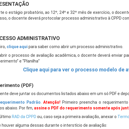
ESENTAÇÃO
te o estágio probatório, ao 12º, 24º e 32º mês de exercício, o docen
isso, o docente deverá protocolar processo administrativo à CPPD con
CESSO ADMINISTRATIVO
iro,
clique aqui
para saber como abrir um processo administrativo.
abrir o processo de avaliação acadêmica, o docente deverá enviar par
erimento” e “Planilha”
Clique aqui para ver o processo modelo de 
erimento (PDF)
ente deve juntar os documentos listados abaixo em um só PDF e depo
equerimento Padrão
.
Atenção!
Primeiro preencha o requerimento
os abaixo. Por fim,
assine o PDF do requerimento somente após jun
 último
RAD da CPPD
ou, caso seja a primeira avaliação, anexar o
Termo
e houver alguma dessas durante o interstício de avaliação: