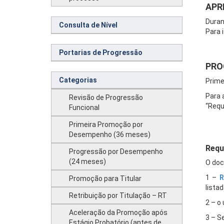
APR
Duran
Consulta de Nível
Para 
.
Portarias de Progressão
PRO
Categorias
Prime
Para 
Revisão de Progressão
“Requ
Funcional
Primeira Promoção por
…
Desempenho (36 meses)
Requ
Progressão por Desempenho
(24 meses)
O doc
1 –
R
Promoção para Titular
listad
Retribuição por Titulação – RT
2 – o
Aceleração da Promoção após
3 – S
Estágio Probatório (antes de