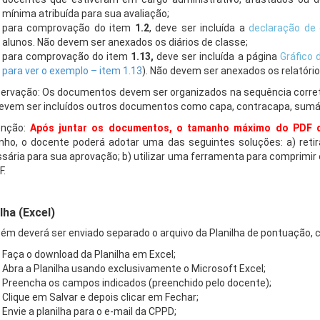
mínima atribuída para sua avaliação;
para comprovação do item
1.2
, deve ser incluída a
declaração de 
alunos. Não devem ser anexados os diários de classe;
para comprovação do item
1.13,
deve ser incluída a página
Gráfico 
para ver o exemplo – item 1.13
). Não devem ser anexados os relatóri
ervação: Os documentos devem ser organizados na sequência correta
evem ser incluídos outros documentos como capa, contracapa, sumári
enção:
Após juntar os documentos, o tamanho máximo do PDF 
ho, o docente poderá adotar uma das seguintes soluções: a) ret
sária para sua aprovação; b) utilizar uma ferramenta para comprimir o 
F.
lha (Excel)
m deverá ser enviado separado o arquivo da Planilha de pontuação, 
Faça o download da Planilha em Excel;
Abra a Planilha usando exclusivamente o Microsoft Excel;
Preencha os campos indicados (preenchido pelo docente);
Clique em Salvar e depois clicar em Fechar;
Envie a planilha para o e-mail da CPPD;