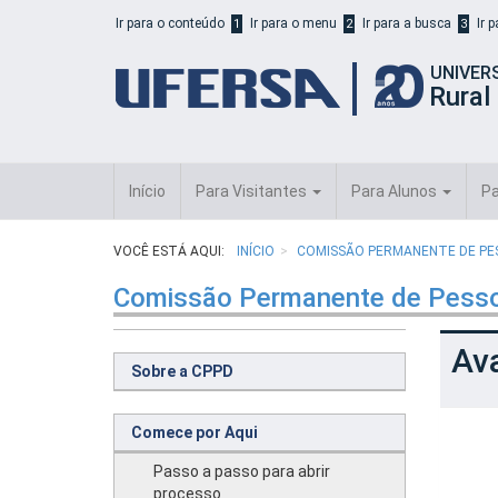
Início
Ir para o conteúdo
Ir para o menu
Ir para a busca
Ir 
1
2
3
do
cabeçalho
UNIVER
do
Rural
portal
da
UFERSA
Início
Para Visitantes
Para Alunos
Pa
VOCÊ ESTÁ AQUI:
INÍCIO
COMISSÃO PERMANENTE DE PE
Comissão Permanente de Pesso
Ava
Sobre a CPPD
Comece por Aqui
Passo a passo para abrir
processo