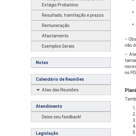
Estágio Probatório
Resultado, tramitação e prazos
Remuneração
Afastamento
– Obs
não d
Exemplos Gerais
– At
taman
Notas
neces
no PD
Calendário de Reuniões
.
Atas das Reuniões
Plani
També
Atendimento
Deixe seu feedback!
Legislação