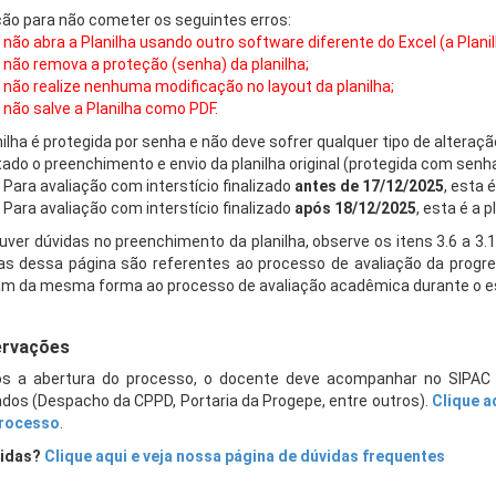
ão para não cometer os seguintes erros:
não abra a Planilha usando outro software diferente do Excel (a Planil
não remova a proteção (senha) da planilha;
não realize nenhuma modificação no layout da planilha;
não salve a Planilha como PDF.
nilha é protegida por senha e não deve sofrer qualquer tipo de alteraçã
itado o preenchimento e envio da planilha original (protegida com senha
Para avaliação com interstício finalizado
antes
de 17/12/2025
, esta é
Para avaliação com interstício finalizado
após 18/12/2025
, esta é a p
uver dúvidas no preenchimento da planilha, observe os itens 3.6 a 3.
as dessa página são referentes ao processo de avaliação da pro
am da mesma forma ao processo de avaliação acadêmica durante o es
rvações
s a abertura do processo, o docente deve acompanhar no SIPA
dos (Despacho da CPPD, Portaria da Progepe, entre outros).
Clique a
processo
.
idas?
Clique aqui e veja nossa página de dúvidas frequentes