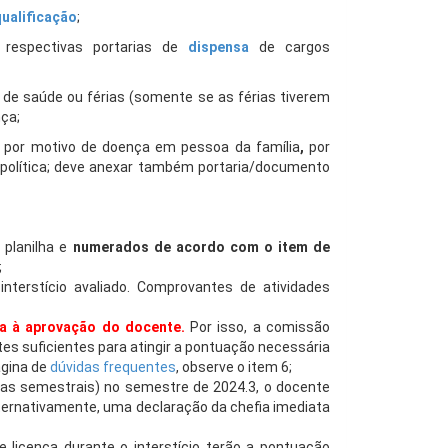
ualificação
;
 respectivas portarias de
dispensa
de cargos
 de saúde ou férias (somente se as férias tiverem
nça;
s, por motivo de doença em pessoa da família
,
por
 política; deve anexar também portaria/documento
planilha e
numerados de acordo com o item de
;
nterstício avaliado. Comprovantes de atividades
ia à aprovação do docente.
Por isso, a comissão
s suficientes para atingir a pontuação necessária
ágina de
dúvidas frequentes
, observe o item 6;
ras semestrais) no semestre de 2024.3, o docente
ternativamente, uma declaração da chefia imediata
 licença durante o interstício terão a pontuação